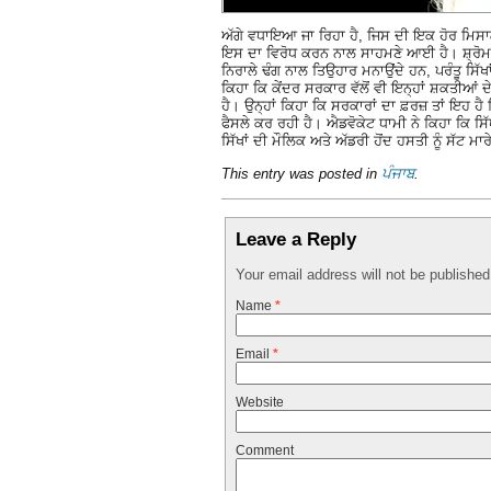
ਅੱਗੇ ਵਧਾਇਆ ਜਾ ਰਿਹਾ ਹੈ, ਜਿਸ ਦੀ ਇਕ ਹੋਰ ਮਿਸਾਲ 
ਇਸ ਦਾ ਵਿਰੋਧ ਕਰਨ ਨਾਲ ਸਾਹਮਣੇ ਆਈ ਹੈ। ਸ਼੍ਰੋਮਣੀ
ਨਿਰਾਲੇ ਢੰਗ ਨਾਲ ਤਿਉਹਾਰ ਮਨਾਉਂਦੇ ਹਨ, ਪਰੰਤੂ ਸਿੱਖ
ਕਿਹਾ ਕਿ ਕੇਂਦਰ ਸਰਕਾਰ ਵੱਲੋਂ ਵੀ ਇਨ੍ਹਾਂ ਸ਼ਕਤੀਆਂ ਦੇ
ਹੈ। ਉਨ੍ਹਾਂ ਕਿਹਾ ਕਿ ਸਰਕਾਰਾਂ ਦਾ ਫ਼ਰਜ਼ ਤਾਂ ਇਹ ਹੈ ਕ
ਫੈਸਲੇ ਕਰ ਰਹੀ ਹੈ। ਐਡਵੋਕੇਟ ਧਾਮੀ ਨੇ ਕਿਹਾ ਕਿ ਸ
ਸਿੱਖਾਂ ਦੀ ਮੌਲਿਕ ਅਤੇ ਅੱਡਰੀ ਹੋਂਦ ਹਸਤੀ ਨੂੰ ਸੱਟ ਮਾਰ
This entry was posted in
ਪੰਜਾਬ
.
Leave a Reply
Your email address will not be publishe
Name
*
Email
*
Website
Comment