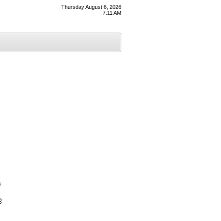
Thursday August 6, 2026
7:11 AM
ਂ
ੇ
।