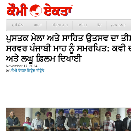
ਮੁਖੱ ਪੰਨਾ
ਖ਼ਬਰਾਂ
ਸਭਿਆਚਾਰ
ਸਾਹਿਤ
ਫੋਟੋ
ਹੁਕਮਨਾਮਾ
ਪੁਸਤਕ ਮੇਲਾ ਅਤੇ ਸਾਹਿਤ ਉਤਸਵ ਦਾ ਤੀ
ਸਰਵਰ ਪੰਜਾਬੀ ਮਾਹ ਨੂੰ ਸਮਰਪਿਤ: ਕਵੀ ਦ
ਅਤੇ ਲਘੂ ਫ਼ਿਲਮ ਦਿਖਾਈ
November 17, 2024
by:
ਕੌਮੀ ਏਕਤਾ ਨਿਊਜ਼ ਬੀਊਰੋ