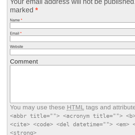
Your email address will not be published
marked
*
Name
*
Email
*
Website
Comment
You may use these
HTML
tags and attribut
<abbr title=""> <acronym title=""> <b
<cite> <code> <del datetime=""> <em> 
<strong>