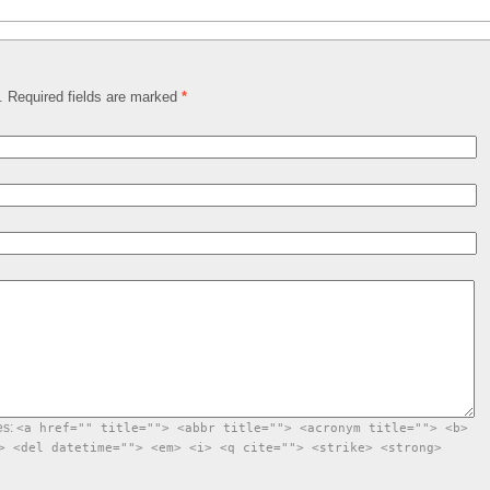
d. Required fields are marked
*
es:
<a href="" title=""> <abbr title=""> <acronym title=""> <b>
> <del datetime=""> <em> <i> <q cite=""> <strike> <strong>