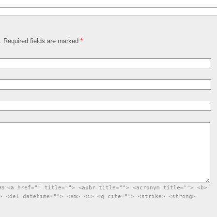
d. Required fields are marked
*
es:
<a href="" title=""> <abbr title=""> <acronym title=""> <b>
> <del datetime=""> <em> <i> <q cite=""> <strike> <strong>