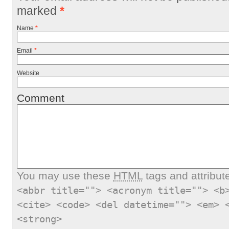
marked
*
Name
*
Email
*
Website
Comment
You may use these
HTML
tags and attribut
<abbr title=""> <acronym title=""> <b
<cite> <code> <del datetime=""> <em> 
<strong>