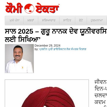
ਮੁਖੱ ਪੰਨਾ
ਖ਼ਬਰਾਂ
ਸਭਿਆਚਾਰ
ਸਾਹਿਤ
ਫੋਟੋ
ਹੁਕਮਨਾਮਾ
ਸਾਲ 2025 – ਗੁਰੂ ਨਾਨਕ ਦੇਵ ਯੂਨੀਵਰਸ
ਲਈ ਸਿਖਿਆ’
December 29, 2024
by:
ਪ੍ਰਵੀਨ ਪੁਰੀ ਡਾਇਰੈਕਟਰ ਲੋਕ ਸੰਪਰਕ ਵਿਭਾਗ
ਜੀਵਨ 
ਦਿਨ-
ਚਲਦਾ 
ਕਦਮ 