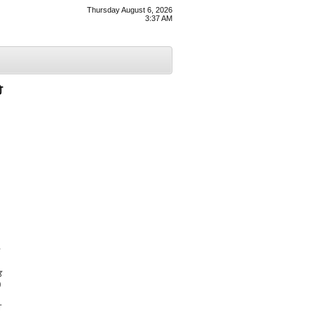
Thursday August 6, 2026
3:37 AM
ੇ
ਤ
0
ਈ