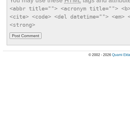
You may use these
HTML
tags and attribut
<abbr title=""> <acronym title=""> <b
<cite> <code> <del datetime=""> <em> 
<strong>
© 2002 - 2026
Quami Ekta