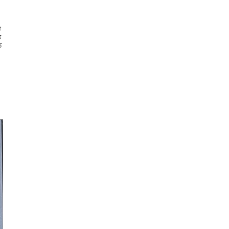
ਹ
ੇ
ਠ