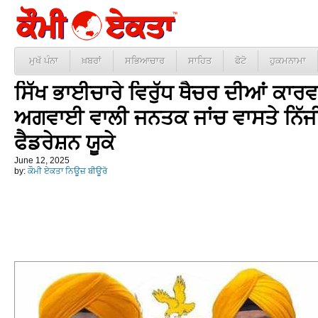
ਮੁਖੱ ਪੰਨਾ
ਖ਼ਬਰਾਂ
ਸਭਿਆਚਾਰ
ਸਾਹਿਤ
ਫੋਟੋ
ਹੁਕਮਨਾਮਾ
ਸਿੱਖ ਭਾਈਚਾਰੇ ਵਿਰੁੱਧ ਥੈਚਰ ਦੀਆਂ ਕਾ
ਅਗਵਾਈ ਵਾਲੀ ਜਨਤਕ ਜਾਂਚ ਵਾਸਤੇ ਨਿੱਜੀ
ਫੈਡਰੇਸ਼ਨ ਯੂਕੇ
June 12, 2025
by:
ਕੌਮੀ ਏਕਤਾ ਨਿਊਜ਼ ਬੀਊਰੋ