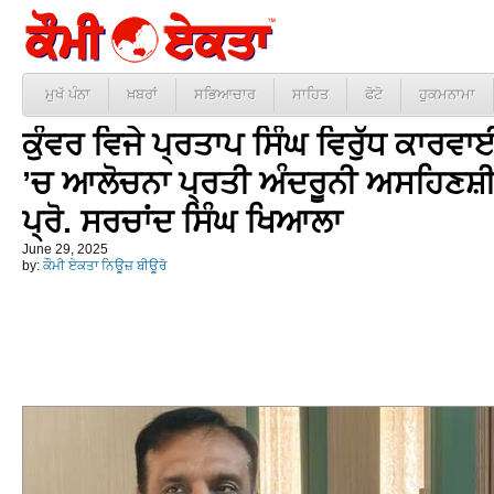
ਮੁਖੱ ਪੰਨਾ
ਖ਼ਬਰਾਂ
ਸਭਿਆਚਾਰ
ਸਾਹਿਤ
ਫੋਟੋ
ਹੁਕਮਨਾਮਾ
ਕੁੰਵਰ ਵਿਜੇ ਪ੍ਰਤਾਪ ਸਿੰਘ ਵਿਰੁੱਧ ਕਾਰਵ
’ਚ ਆਲੋਚਨਾ ਪ੍ਰਤੀ ਅੰਦਰੂਨੀ ਅਸਹਿਣਸ਼ੀ
ਪ੍ਰੋ. ਸਰਚਾਂਦ ਸਿੰਘ ਖਿਆਲਾ
June 29, 2025
by:
ਕੌਮੀ ਏਕਤਾ ਨਿਊਜ਼ ਬੀਊਰੋ