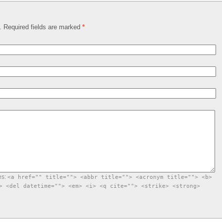
d. Required fields are marked
*
es:
<a href="" title=""> <abbr title=""> <acronym title=""> <b>
> <del datetime=""> <em> <i> <q cite=""> <strike> <strong>