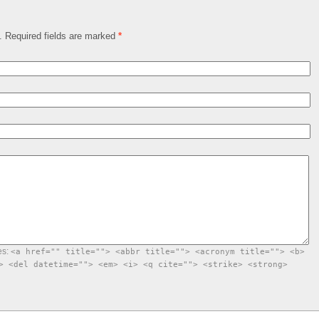
d. Required fields are marked
*
es:
<a href="" title=""> <abbr title=""> <acronym title=""> <b>
> <del datetime=""> <em> <i> <q cite=""> <strike> <strong>