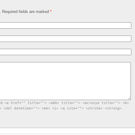
d. Required fields are marked
*
es:
<a href="" title=""> <abbr title=""> <acronym title=""> <b>
> <del datetime=""> <em> <i> <q cite=""> <strike> <strong>