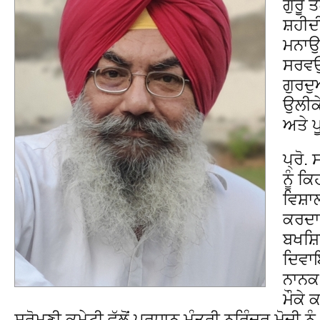
ਗੁਰੂ 
ਸ਼ਹੀਦੀ
ਮਨਾਉਣ
ਸਰਵਉ
ਗੁਰਦੁ
ਉਲੀਕੇ
ਅਤੇ ਪ
ਪ੍ਰੋ.
ਨੂੰ ਕ
ਵਿਸ਼ਾਲ
ਕਰਦਾ 
ਬਖਸ਼ਿ
ਦਿਵਾਇ
ਨਾਨਕ 
ਮੌਕੇ 
ਸ਼੍ਰੋਮਣੀ ਕਮੇਟੀ ਵੱਲੋਂ ਪ੍ਰਧਾਨ ਮੰਤਰੀ ਨਰਿੰਦਰ ਮੋਦੀ 