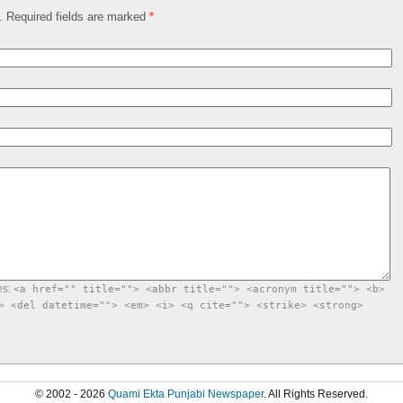
d. Required fields are marked
*
es:
<a href="" title=""> <abbr title=""> <acronym title=""> <b>
> <del datetime=""> <em> <i> <q cite=""> <strike> <strong>
© 2002 - 2026
Quami Ekta Punjabi Newspaper
. All Rights Reserved.