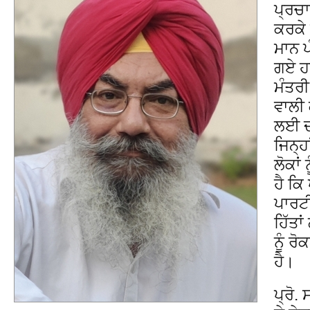
ਪ੍ਰਚਾ
ਕਰਕੇ
ਮਾਨ ਪ
ਗਏ ਹਨ
ਮੰਤਰ
ਵਾਲੀ 
ਲਈ ਦਰ
ਜਿਨ੍ਹ
ਲੋਕਾਂ
ਹੈ ਕ
ਪਾਰਟ
ਹਿੱਤਾ
ਨੂੰ ਰ
ਹੈ।
ਪ੍ਰੋ.