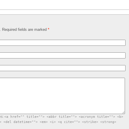
d. Required fields are marked
*
es:
<a href="" title=""> <abbr title=""> <acronym title=""> <b>
> <del datetime=""> <em> <i> <q cite=""> <strike> <strong>