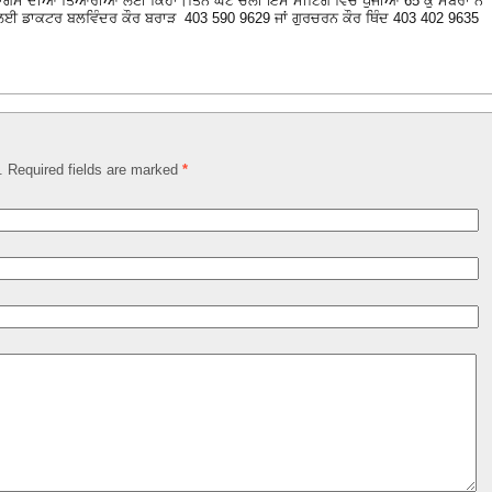
ਾਗਮ ਦੀਆਂ ਤਿਆਰੀਆਂ ਲਈ ਕਿਹਾ।ਤਿੰਨ ਘੰਟੇ ਚੱਲੀ ਇਸ ਮੀਟਿੰਗ ਵਿੱਚ ਪੁੱਜੀਆਂ 65 ਕੁ ਮੈਂਬਰਾਂ ਨੇ
ਲਈ ਡਾਕਟਰ ਬਲਵਿੰਦਰ ਕੌਰ ਬਰਾੜ 403 590 9629 ਜਾਂ ਗੁਰਚਰਨ ਕੌਰ ਥਿੰਦ 403 402 9635
d. Required fields are marked
*