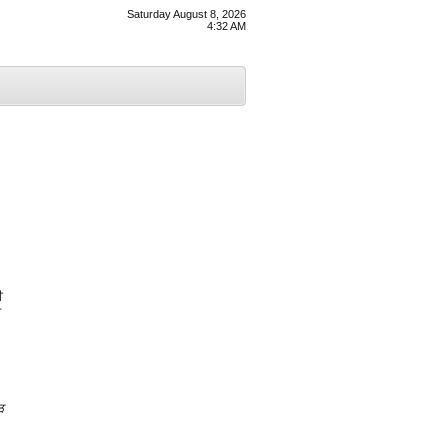
Saturday August 8, 2026
4:32 AM
ੀ
ਤ
ੜ