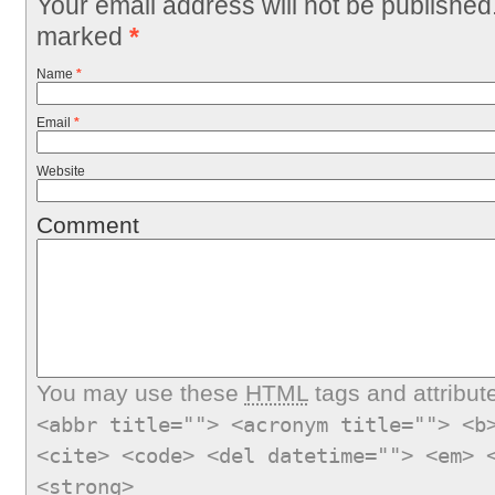
Your email address will not be published
marked
*
Name
*
Email
*
Website
Comment
You may use these
HTML
tags and attribut
<abbr title=""> <acronym title=""> <b
<cite> <code> <del datetime=""> <em> 
<strong>