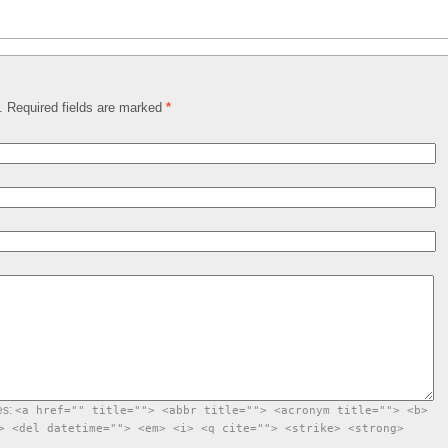
d. Required fields are marked
*
es:
<a href="" title=""> <abbr title=""> <acronym title=""> <b>
> <del datetime=""> <em> <i> <q cite=""> <strike> <strong>