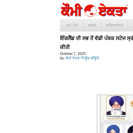
ਮੁਖੱ ਪੰਨਾ
ਖ਼ਬਰਾਂ
ਸਭਿਆਚਾਰ
ਇੰਗਲੈਂਡ ਦੀ ਸਭ ਤੋਂ ਵੱਡੀ ਪੰਥਕ ਸਟੇਜ ਸ੍
ਕੀਤੀ
October 7, 2025
by:
ਕੌਮੀ ਏਕਤਾ ਨਿਊਜ਼ ਬੀਊਰੋ