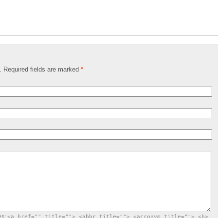
d. Required fields are marked
*
es:
<a href="" title=""> <abbr title=""> <acronym title=""> <b>