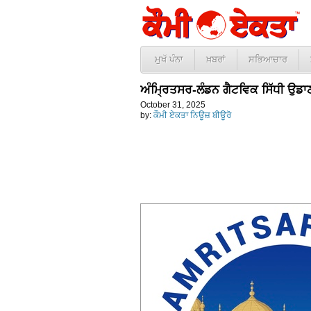
ਮੁਖੱ ਪੰਨਾ
ਖ਼ਬਰਾਂ
ਸਭਿਆਚਾਰ
ਅੰਮ੍ਰਿਤਸਰ-ਲੰਡਨ ਗੈਟਵਿਕ ਸਿੱਧੀ ਉਡਾਣ ਮ
October 31, 2025
by:
ਕੌਮੀ ਏਕਤਾ ਨਿਊਜ਼ ਬੀਊਰੋ