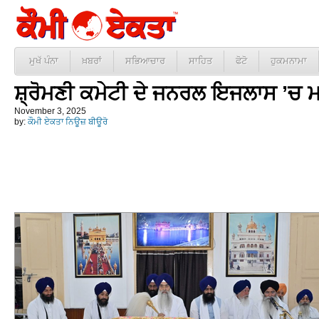
ਮੁਖੱ ਪੰਨਾ
ਖ਼ਬਰਾਂ
ਸਭਿਆਚਾਰ
ਸਾਹਿਤ
ਫੋਟੋ
ਹੁਕਮਨਾਮਾ
ਸ਼੍ਰੋਮਣੀ ਕਮੇਟੀ ਦੇ ਜਨਰਲ ਇਜਲਾਸ ’ਚ ਮ
November 3, 2025
by:
ਕੌਮੀ ਏਕਤਾ ਨਿਊਜ਼ ਬੀਊਰੋ