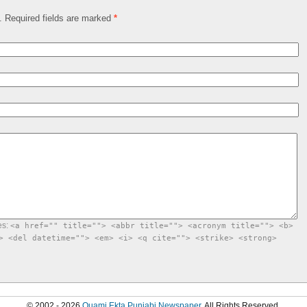
d. Required fields are marked
*
es:
<a href="" title=""> <abbr title=""> <acronym title=""> <b>
> <del datetime=""> <em> <i> <q cite=""> <strike> <strong>
© 2002 - 2026
Quami Ekta Punjabi Newspaper
. All Rights Reserved.