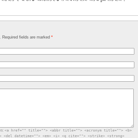
d. Required fields are marked
*
es:
<a href="" title=""> <abbr title=""> <acronym title=""> <b>
> <del datetime=""> <em> <i> <q cite=""> <strike> <strong>