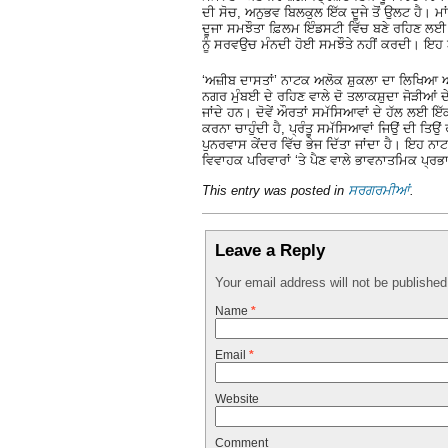
ਦੀ ਸੋਚ, ਅਨੁਭਵ ਬਿਲਕੁਲ ਇੱਕ ਦੂਜੇ ਤੋਂ ਉਲਟ ਹੈ। ਮਾ
ਦੂਜਾ ਸਮਝੌਤਾ ਫ਼ਿਲਮ ਇੰਡਸਟੀ ਵਿੱਚ ਬਣੇ ਰਹਿਣ ਲਈ 
ਨੂੰ ਸਰਵਉਚ ਮੰਨਦੀ ਹੋਈ ਸਮਝੌਤੇ ਨਹੀਂ ਕਰਦੀ। ਇਹ 
‘ਅਜ਼ੀਬ ਦਾਸਤਾਂ’ ਨਾਟਕ ਅਲੋਕ ਸ਼ੁਕਲਾ ਦਾ ਲਿਖਿਆ ਅਤ
ਨਗਰ ਮੁੰਬਈ ਦੇ ਰਹਿਣ ਵਾਲੇ ਦੋ ਤਲਾਕਸ਼ੁਦਾ ਜੋੜੀਆਂ ਦੇ 
ਜਾਂਦੇ ਹਨ। ਦੋਵੇਂ ਔਰਤਾਂ ਸਮੱਸਿਆਵਾਂ ਦੇ ਹੱਲ ਲਈ ਇੱ
ਕਰਨਾ ਚਾਹੁੰਦੀ ਹੈ, ਪ੍ਰੰਤੂ ਸਮੱਸਿਆਵਾਂ ਜਿਉਂ ਦੀ ਤਿਉਂ
ਪੁਨਰਵਾਸ ਕੇਂਦਰ ਵਿੱਚ ਭੇਜ ਦਿੱਤਾ ਜਾਂਦਾ ਹੈ। ਇਹ ਨਾ
ਵਿਵਾਹਕ ਪਰਿਵਾਰਾਂ ‘ਤੇ ਪੈਣ ਵਾਲੇ ਭਾਵਨਾਤਮਿਕ ਪ੍ਰਭ
This entry was posted in
ਸਰਗਰਮੀਆਂ
.
Leave a Reply
Your email address will not be publishe
Name
*
Email
*
Website
Comment