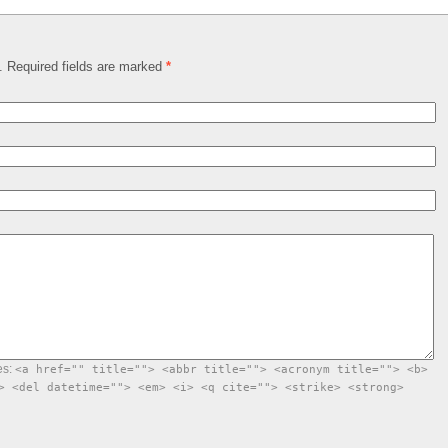
d. Required fields are marked
*
es:
<a href="" title=""> <abbr title=""> <acronym title=""> <b>
> <del datetime=""> <em> <i> <q cite=""> <strike> <strong>