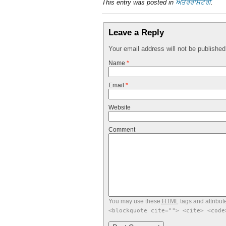
This entry was posted in
ਅੰਤਰਰਾਸ਼ਟਰੀ
.
Leave a Reply
Your email address will not be publishe
Name
*
Email
*
Website
Comment
You may use these
HTML
tags and attribut
<blockquote cite=""> <cite> <code