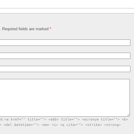
d. Required fields are marked
*
es:
<a href="" title=""> <abbr title=""> <acronym title=""> <b>
> <del datetime=""> <em> <i> <q cite=""> <strike> <strong>