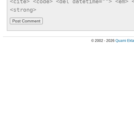
<cite> <code> <del datetime=""> <em> 
<strong>
© 2002 - 2026
Quami Ekta