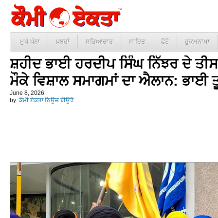
ਮੁਖੱ ਪੰਨਾ
ਖ਼ਬਰਾਂ
ਸਭਿਆਚਾਰ
ਸਾਹਿਤ
ਫੋਟੋ
ਹੁਕਮਨਾਮਾ
ਸ਼ਹੀਦ ਭਾਈ ਹਰਦੀਪ ਸਿੰਘ ਨਿੱਝਰ ਦੇ ਤੀਸਰ
ਮੌਕੇ ਵਿਸ਼ਾਲ ਸਮਾਗਮਾਂ ਦਾ ਐਲਾਨ: ਭਾਈ ਤ
June 8, 2026
by:
ਕੌਮੀ ਏਕਤਾ ਨਿਊਜ਼ ਬੀਊਰੋ