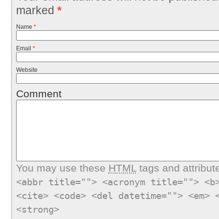
marked
*
Name
*
Email
*
Website
Comment
You may use these
HTML
tags and attribut
<abbr title=""> <acronym title=""> <b
<cite> <code> <del datetime=""> <em> 
<strong>