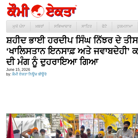
ਮੁਖੱ ਪੰਨਾ
ਖ਼ਬਰਾਂ
ਸਭਿਆਚਾਰ
ਸਾਹਿਤ
ਫੋਟੋ
ਹੁਕਮਨਾਮਾ
ਸ਼ਹੀਦ ਭਾਈ ਹਰਦੀਪ ਸਿੰਘ ਨਿੱਝਰ ਦੇ ਤੀਸਰੇ
‘ਖਾਲਿਸਤਾਨ ਇਨਸਾਫ਼ ਅਤੇ ਜਵਾਬਦੇਹੀ’ ਕ
ਦੀ ਮੰਗ ਨੂੰ ਦੁਹਰਾਇਆ ਗਿਆ
June 15, 2026
by:
ਕੌਮੀ ਏਕਤਾ ਨਿਊਜ਼ ਬੀਊਰੋ