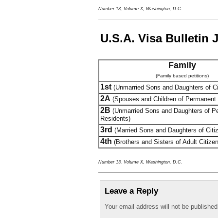
Number 13, Volume X, Washington, D.C.
U.S.A. Visa Bulletin 
Family
(Family based petitions)
1st
(Unmarried Sons and Daughters of Ci
2A
(Spouses and Children of Permanent 
2B
(Unmarried Sons and Daughters of P
Residents)
3rd
(Married Sons and Daughters of Citi
4th
(Brothers and Sisters of Adult Citize
Number 13, Volume X, Washington, D.C.
Leave a Reply
Your email address will not be publishe