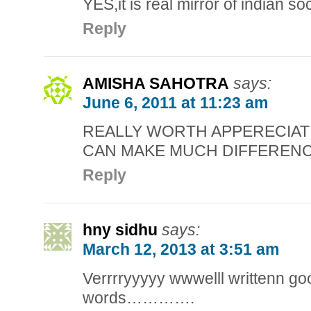
YES,it is real mirror of indian so
Reply
AMISHA SAHOTRA
says:
June 6, 2011 at 11:23 am
REALLY WORTH APPERECIA
CAN MAKE MUCH DIFFEREN
Reply
hny sidhu
says:
March 12, 2013 at 3:51 am
Verrrryyyyy wwwelll writtenn g
words………….