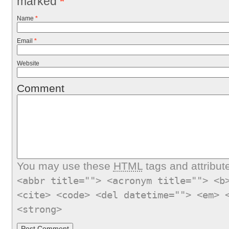
marked
*
Name
*
Email
*
Website
Comment
You may use these
HTML
tags and attribut
<abbr title=""> <acronym title=""> <b
<cite> <code> <del datetime=""> <em> 
<strong>