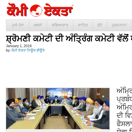
ਮੁਖੱ ਪੰਨਾ
ਖ਼ਬਰਾਂ
ਸਭਿਆਚਾਰ
ਸਾਹਿਤ
ਫੋਟੋ
ਹੁਕਮਨਾਮਾ
ਸ਼੍ਰੋਮਣੀ ਕਮੇਟੀ ਦੀ ਅੰਤ੍ਰਿੰਗ ਕਮੇਟੀ ਵੱਲੋ
January 1, 2016
by:
ਕੌਮੀ ਏਕਤਾ ਨਿਊਜ਼ ਬੀਊਰੋ
ਅੰਮ੍ਰ
ਪ੍ਰਬੰ
ਅੰਮ੍ਰ
ਦੀ ਵ
ਫੈਸਲਾ
ਸੇਵਾ 