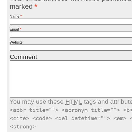
marked
*
Name
*
Email
*
Website
Comment
You may use these
HTML
tags and attribut
<abbr title=""> <acronym title=""> <b
<cite> <code> <del datetime=""> <em> 
<strong>