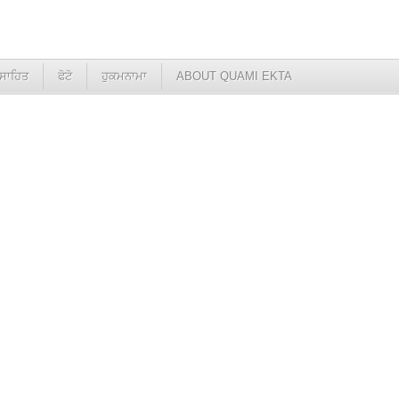
ਸਾਹਿਤ
ਫੋਟੋ
ਹੁਕਮਨਾਮਾ
ABOUT QUAMI EKTA