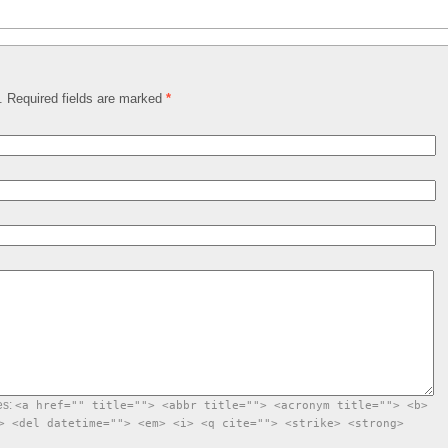
d. Required fields are marked
*
es:
<a href="" title=""> <abbr title=""> <acronym title=""> <b>
> <del datetime=""> <em> <i> <q cite=""> <strike> <strong>