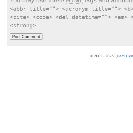
You may use these
HTML
tags and attribut
<abbr title=""> <acronym title=""> <b
<cite> <code> <del datetime=""> <em> 
<strong>
© 2002 - 2026
Quami Ekta