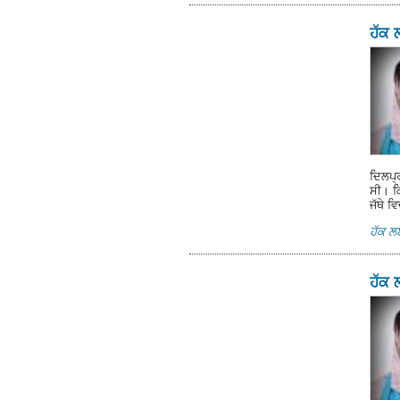
ਹੱਕ 
ਦਿਲਪ੍ਰ
ਸੀ। ਕ
ਜੱਥੇ 
ਹੱਕ 
ਹੱਕ 