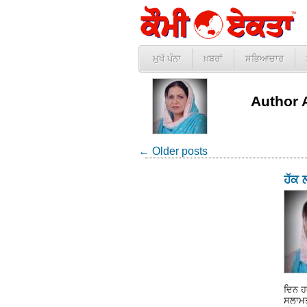
ਮੁਖੱ ਪੰਨਾ
ਖ਼ਬਰਾਂ
ਸਭਿਆਚਾਰ
Author 
←
Older posts
ਹੱਕ 
ਦਿਨ ਹ
ਸਲਾਮਤੀ