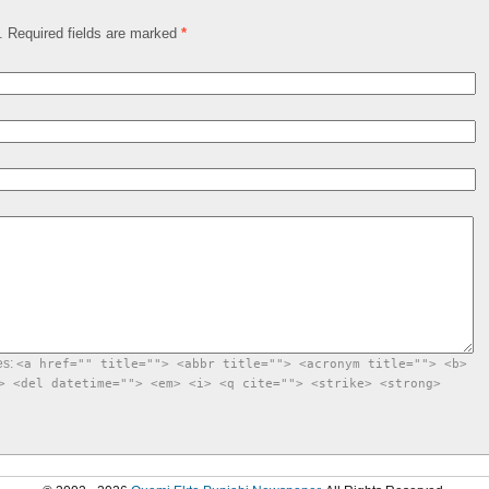
d. Required fields are marked
*
es:
<a href="" title=""> <abbr title=""> <acronym title=""> <b>
> <del datetime=""> <em> <i> <q cite=""> <strike> <strong>