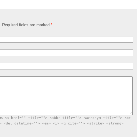
d. Required fields are marked
*
es:
<a href="" title=""> <abbr title=""> <acronym title=""> <b>
> <del datetime=""> <em> <i> <q cite=""> <strike> <strong>