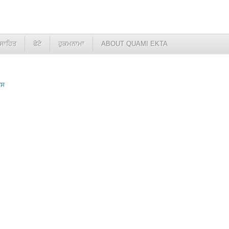
ਸਾਹਿਤ
ਫੋਟੋ
ਹੁਕਮਨਾਮਾ
ABOUT QUAMI EKTA
ਿਸ