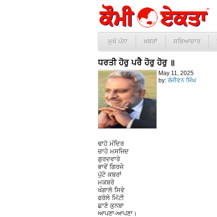
ਮੁਖੱ ਪੰਨਾ
ਖ਼ਬਰਾਂ
ਸਭਿਆਚਾਰ
ਧਰਤੀ ਹੋਰੁ ਪਰੈ ਹੋਰੁ ਹੋਰੁ ॥
May 11, 2025
by:
ਰੰਜੀਵਨ ਸਿੰਘ
ਢਾਹੋ ਮੰਦਿਰ
ਚਾਹੇ ਮਸਜਿਦ
ਗੁਰਦਵਾਰੇ
ਭਾਵੇਂ ਗਿਰਜੇ
ਪੁੱਟੋ ਕਬਰਾਂ
ਮਕਬਰੇ
ਖੰਗਾਲੋ ਸਿਵੇ
ਫਰੋਲੇ ਮਿੱਟੀ
ਛਾਣੋ ਕੁਨਬਾ
ਆਪਣਾ-ਆਪਣਾ।