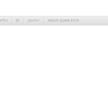
ਸਾਹਿਤ
ਫੋਟੋ
ਹੁਕਮਨਾਮਾ
ABOUT QUAMI EKTA