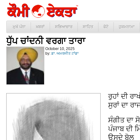
ਮੁਖੱ ਪੰਨਾ
ਖ਼ਬਰਾਂ
ਸਭਿਆਚਾਰ
ਸਾਹਿਤ
ਫੋਟੋ
ਹੁਕਮਨਾਮਾ
ਧੁੱਪ ਚਾਂਦਨੀ ਵਰਗਾ ਤਾਰਾ
October 10, 2025
by:
ਡਾ. ਅਮਰਜੀਤ ਟਾਂਡਾ
ਰੁਹਾਂ ਦੀ ਰਾਖ
ਸੁਰਾਂ ਦਾ ਰਾ
ਸੰਗੀਤ ਦਾ ਸ
ਪੰਜਾਬ ਦੀ ਮਿ
ਉਸਦੇ ਬੋਲ