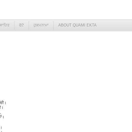
ਸਾਹਿਤ
ਫੋਟੋ
ਹੁਕਮਨਾਮਾ
ABOUT QUAMI EKTA
ਉੱਚੀ।
ਚੀ।
,
ਾਂ।
ੀ।