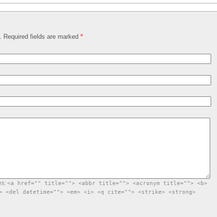
d. Required fields are marked
*
es:
<a href="" title=""> <abbr title=""> <acronym title=""> <b>
> <del datetime=""> <em> <i> <q cite=""> <strike> <strong>