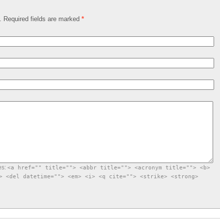
d. Required fields are marked
*
es:
<a href="" title=""> <abbr title=""> <acronym title=""> <b>
> <del datetime=""> <em> <i> <q cite=""> <strike> <strong>