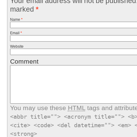
Your email address will not be published
marked
*
Name
*
Email
*
Website
Comment
You may use these
HTML
tags and attribut
<abbr title=""> <acronym title=""> <b
<cite> <code> <del datetime=""> <em> 
<strong>